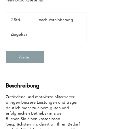
Teambildungsevents
nach
Vereinbarung
2 Std.
2
nach Vereinbarung
S
t
Ziegelrain
d
.
Weiter
Beschreibung
Zufriedene und motivierte Mitarbeiter
bringen bessere Leistungen und tragen
deutlich mehr zu einem guten und
erfolgreichen Betriebsklima bei.
Buchen Sie einen kostenlosen
Gesprächstermin, damit wir Ihren Bedarf