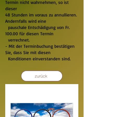
Termin nicht wahrnehmen, so ist
dieser
48 Stunden im voraus zu annullieren.
Andernfalls wird eine
pauschale Entschädigung von Fr.
100.00 für diesen Termin
verrechnet.
- Mit der Terminbuchung bestätigen
Sie, dass Sie mit diesen
Konditionen einverstanden sind.
zurück