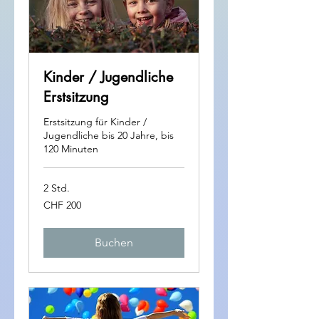
Kinder / Jugendliche
Erstsitzung
Erstsitzung für Kinder /
Jugendliche bis 20 Jahre, bis
120 Minuten
2 Std.
200
CHF 200
Schweizer
Franken
Buchen