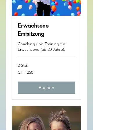
Erwachsene
Erstsitzung
Coaching und Training für
Erwachsene (ab 20 Jahre).
2 Std.
250
CHF 250
Schweizer
Franken
Buchen