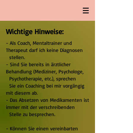
Wichtige Hinweise:
- Als Coach, Mentaltrainer und
Therapeut darf ich keine Diagnosen
stellen.
- Sind Sie bereits in ärztlicher
Behandlung (Mediziner, Psychologe,
Psychotherapie, etc.), sprechen
Sie ein Coaching bei mir vorgängig
mit diesem ab.
- Das Absetzen von Medikamenten ist
immer mit der verschreibenden
Stelle zu besprechen.
- Können Sie einen vereinbarten