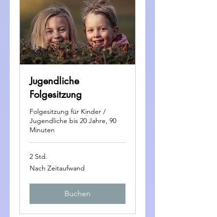
Jugendliche
Folgesitzung
Folgesitzung für Kinder /
Jugendliche bis 20 Jahre, 90
Minuten
2 Std.
Nach
Nach Zeitaufwand
Zeitaufwand
Buchen