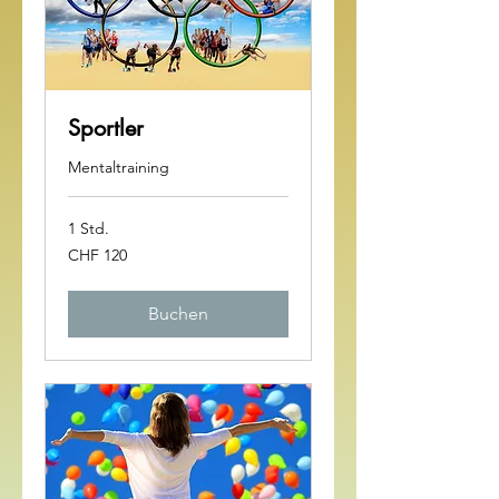
Sportler
Mentaltraining
1 Std.
120
CHF 120
Schweizer
Franken
Buchen