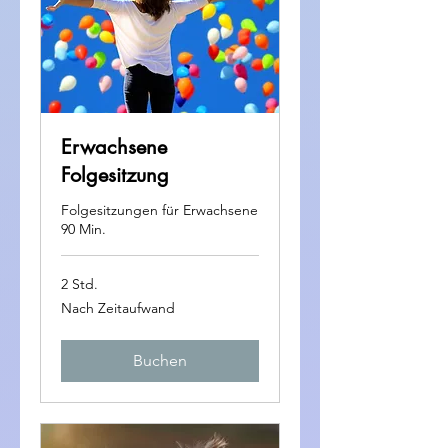
Erwachsene
Folgesitzung
Folgesitzungen für Erwachsene
90 Min.
2 Std.
Nach
Nach Zeitaufwand
Zeitaufwand
Buchen